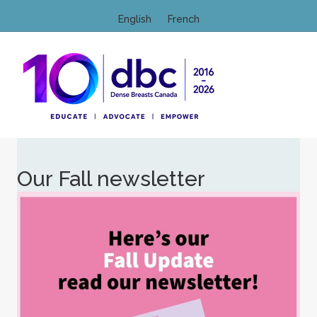
English
French
M
Our Fall newsletter