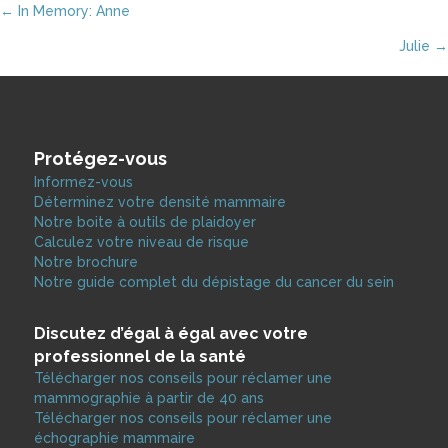
Posts
← In Memory: Anne
Julie →
navigation
Protégez-vous
Informez-vous
Déterminez votre densité mammaire
Notre boite à outils de plaidoyer
Calculez votre niveau de risque
Notre brochure
Notre guide complet du dépistage du cancer du sein
Discutez d’égal à égal avec votre
professionnel de la santé
Télécharger nos conseils pour réclamer une
mammographie à partir de 40 ans
Télécharger nos conseils pour réclamer une
échographie mammaire